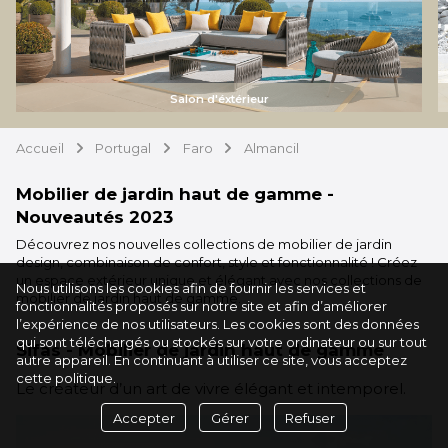
Salon d'éxtérieur
Accueil
Portugal
Faro
Almancil
arrow
arrow
arrow
Mobilier de jardin haut de gamme -
Nouveautés 2023
Découvrez nos nouvelles collections de mobilier de jardin
design, combinaison de confort, style et fonctionnalité ! Créez
un espace extérieur unique et élégant avec nos collections de
Nous utilisons les cookies afin de fournir les services et
mobilier de jardin haut de gamme.
fonctionnalités proposés sur notre site et afin d’améliorer
l’expérience de nos utilisateurs. Les cookies sont des données
qui sont téléchargés ou stockés sur votre ordinateur ou sur tout
Sifas - Mobilier de jardin haut de gamme
autre appareil. En continuant à utiliser ce site, vous acceptez
cette politique.
Le créateur d’un art de vivre élégant et intemporel.
Accepter
Gérer
Refuser