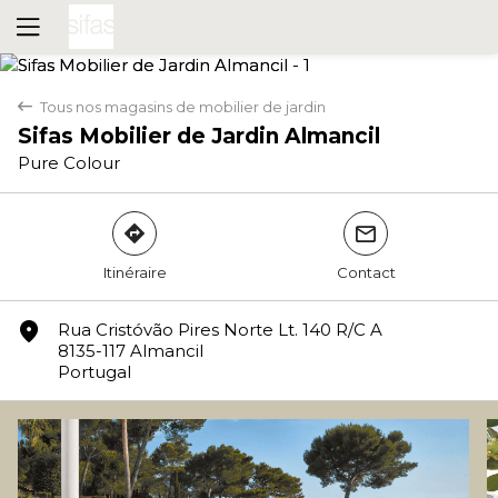
Tous nos magasins de mobilier de jardin
back
Sifas Mobilier de Jardin Almancil
Pure Colour
direction
mail
Itinéraire
Contact
Oui
Non
marker
Rua Cristóvão Pires Norte Lt. 140 R/C A
8135-117 Almancil
Portugal