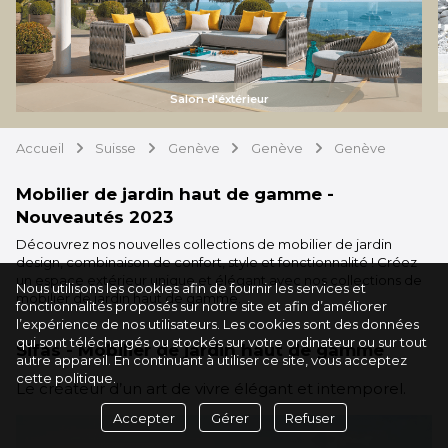
Salon d'éxtérieur
Accueil
Suisse
Genève
Genève
Genève
arrow
arrow
arrow
arrow
Mobilier de jardin haut de gamme -
Nouveautés 2023
Découvrez nos nouvelles collections de mobilier de jardin
design, combinaison de confort, style et fonctionnalité ! Créez
un espace extérieur unique et élégant avec nos collections de
Nous utilisons les cookies afin de fournir les services et
mobilier de jardin haut de gamme.
fonctionnalités proposés sur notre site et afin d’améliorer
l’expérience de nos utilisateurs. Les cookies sont des données
qui sont téléchargés ou stockés sur votre ordinateur ou sur tout
Sifas - Mobilier de jardin haut de gamme
autre appareil. En continuant à utiliser ce site, vous acceptez
cette politique.
Le créateur d’un art de vivre élégant et intemporel.
Accepter
Gérer
Refuser