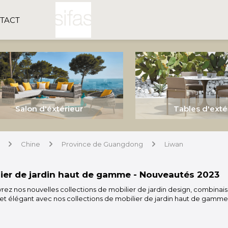
TACT
Salon d'éxtérieur
Tables d'exté
Chine
Province de Guangdong
Liwan
arrow
arrow
arrow
ier de jardin haut de gamme - Nouveautés 2023
ez nos nouvelles collections de mobilier de jardin design, combinaiso
et élégant avec nos collections de mobilier de jardin haut de gamme