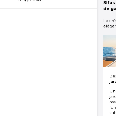
Sifas
de g
Le cré
élégan
Des
jar
Un
jar
ass
fon
sub