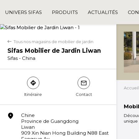
UNIVERS SIFAS
PRODUITS
ACTUALITÉS
CON
Tous nos magasins de mobilier de jardin
back
Sifas Mobilier de Jardin Liwan
Sifas - China
direction
mail
Accueil
Itinéraire
Contact
Mobil
marker
Chine
Découvr
Province de Guangdong
unique 
Liwan
909 Xin Nian Hong Building N88 East
Fangcun Av