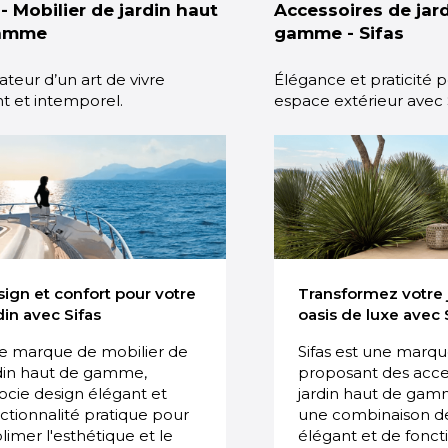
 - Mobilier de jardin haut
Accessoires de jar
amme
gamme - Sifas
ateur d’un art de vivre
Élégance et praticité 
t et intemporel.
espace extérieur avec 
ign et confort pour votre
Transformez votre 
din avec Sifas
oasis de luxe avec 
e marque de mobilier de
Sifas est une marq
din haut de gamme,
proposant des acce
ocie design élégant et
jardin haut de gamm
ctionnalité pratique pour
une combinaison d
limer l'esthétique et le
élégant et de fonct