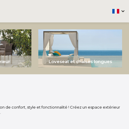
arrow
rieur
Loveseat et chaises longues
n de confort, style et fonctionnalité ! Créez un espace extérieur
.