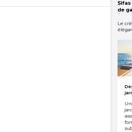
Sifas
de g
Le cré
élégan
Des
jar
Un
jar
ass
fon
sub