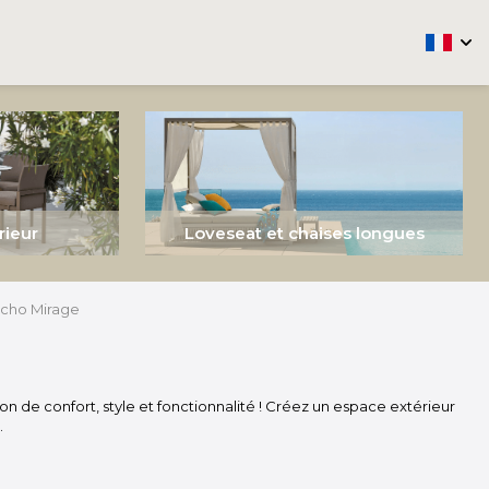
arrow
rieur
Loveseat et chaises longues
cho Mirage
n de confort, style et fonctionnalité ! Créez un espace extérieur
.