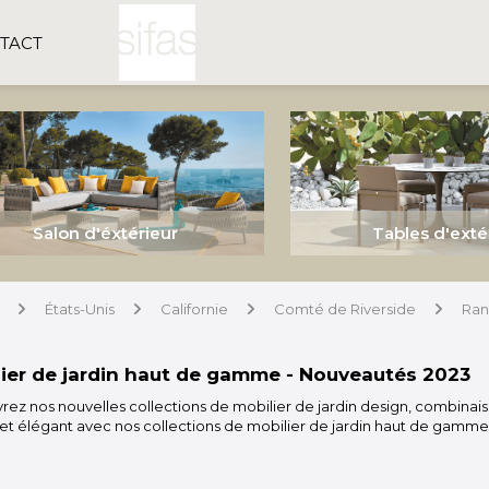
TACT
Salon d'éxtérieur
Tables d'exté
États-Unis
Californie
Comté de Riverside
Ran
arrow
arrow
arrow
arrow
ier de jardin haut de gamme - Nouveautés 2023
ez nos nouvelles collections de mobilier de jardin design, combinaiso
et élégant avec nos collections de mobilier de jardin haut de gamme