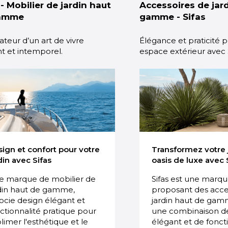
 - Mobilier de jardin haut
Accessoires de jar
amme
gamme - Sifas
ateur d’un art de vivre
Élégance et praticité 
t et intemporel.
espace extérieur avec 
ign et confort pour votre
Transformez votre 
din avec Sifas
oasis de luxe avec 
e marque de mobilier de
Sifas est une marq
din haut de gamme,
proposant des acce
ocie design élégant et
jardin haut de gamm
ctionnalité pratique pour
une combinaison d
limer l'esthétique et le
élégant et de fonct