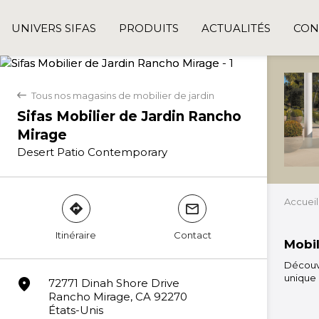
UNIVERS SIFAS
PRODUITS
ACTUALITÉS
CON
Tous nos magasins de mobilier de jardin
back
Sifas Mobilier de Jardin Rancho
Mirage
Desert Patio Contemporary
Accueil
direction
mail
Itinéraire
Contact
Mobil
Découvr
unique 
marker
72771 Dinah Shore Drive
Rancho Mirage, CA 92270
États-Unis